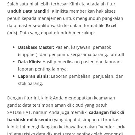
Salah satu nilai lebih terbesar Klinikita AI adalah fitur
Unduh Data Mandiri
. Klinikita memberikan hak akses
penuh kepada manajemen untuk mengunduh pangkalan
data master sewaktu-waktu ke dalam format file
Excel
(.xls)
. Data yang dapat diunduh mencakup:
Database Master:
Pasien, karyawan, pemasok
(supplier), dan penjamin, kerjasama,barang, tarif,dll
Data Klinis:
Hasil pemeriksaan pasien dan laporan-
laporan penting lainnya.
Laporan Bisnis:
Laporan pembelian, penjualan, dan
stok barang.
Dengan fitur ini, klinik Anda mendapatkan keamanan
ganda: data tersimpan aman di cloud yang patuh
SATUSEHAT, namun Anda juga memiliki
cadangan fisik di
harddisk milik sendiri
yang dapat disimpan di brankas
klinik. Ini menghilangkan kekhawatiran akan “Vendor Lock-
in” atau risiko data dikunci secara sepihak oleh vendor di