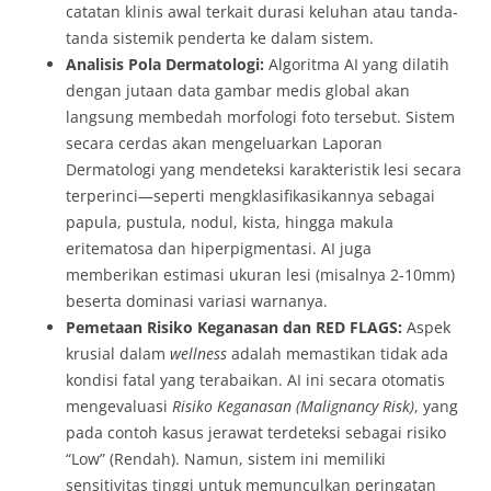
catatan klinis awal terkait durasi keluhan atau tanda-
tanda sistemik penderta ke dalam sistem.
Analisis Pola Dermatologi:
Algoritma AI yang dilatih
dengan jutaan data gambar medis global akan
langsung membedah morfologi foto tersebut. Sistem
secara cerdas akan mengeluarkan Laporan
Dermatologi yang mendeteksi karakteristik lesi secara
terperinci—seperti mengklasifikasikannya sebagai
papula, pustula, nodul, kista, hingga makula
eritematosa dan hiperpigmentasi. AI juga
memberikan estimasi ukuran lesi (misalnya 2-10mm)
beserta dominasi variasi warnanya.
Pemetaan Risiko Keganasan dan RED FLAGS:
Aspek
krusial dalam
wellness
adalah memastikan tidak ada
kondisi fatal yang terabaikan. AI ini secara otomatis
mengevaluasi
Risiko Keganasan (Malignancy Risk)
, yang
pada contoh kasus jerawat terdeteksi sebagai risiko
“Low” (Rendah). Namun, sistem ini memiliki
sensitivitas tinggi untuk memunculkan peringatan