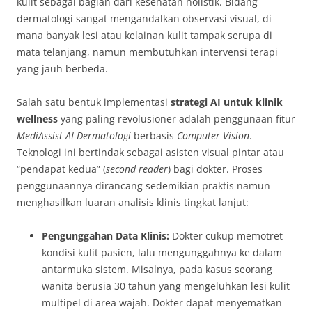
kulit sebagai bagian dari kesehatan holistik. Bidang
dermatologi sangat mengandalkan observasi visual, di
mana banyak lesi atau kelainan kulit tampak serupa di
mata telanjang, namun membutuhkan intervensi terapi
yang jauh berbeda.
Salah satu bentuk implementasi
strategi AI untuk klinik
wellness
yang paling revolusioner adalah penggunaan fitur
MediAssist AI Dermatologi
berbasis
Computer Vision
.
Teknologi ini bertindak sebagai asisten visual pintar atau
“pendapat kedua” (
second reader
) bagi dokter. Proses
penggunaannya dirancang sedemikian praktis namun
menghasilkan luaran analisis klinis tingkat lanjut:
Pengunggahan Data Klinis:
Dokter cukup memotret
kondisi kulit pasien, lalu mengunggahnya ke dalam
antarmuka sistem. Misalnya, pada kasus seorang
wanita berusia 30 tahun yang mengeluhkan lesi kulit
multipel di area wajah. Dokter dapat menyematkan