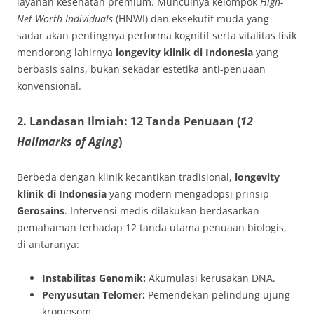
layanan kesehatan premium. Munculnya kelompok
High-
Net-Worth Individuals
(HNWI) dan eksekutif muda yang
sadar akan pentingnya performa kognitif serta vitalitas fisik
mendorong lahirnya
longevity klinik di Indonesia
yang
berbasis sains, bukan sekadar estetika anti-penuaan
konvensional.
2. Landasan Ilmiah: 12 Tanda Penuaan (
12
Hallmarks of Aging
)
Berbeda dengan klinik kecantikan tradisional,
longevity
klinik di Indonesia
yang modern mengadopsi prinsip
Gerosains
. Intervensi medis dilakukan berdasarkan
pemahaman terhadap 12 tanda utama penuaan biologis,
di antaranya:
Instabilitas Genomik:
Akumulasi kerusakan DNA.
Penyusutan Telomer:
Pemendekan pelindung ujung
kromosom.