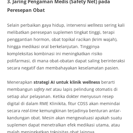
3. Jaring Pengaman Medis (Safety Net) pada
Peresepan Obat
Selain perbaikan gaya hidup, intervensi
wellness
sering kali
melibatkan peresepan suplemen tingkat tinggi, terapi
penggantian hormon, obat topikal racikan (krim wajah),
hingga medikasi oral berkelanjutan. Tingginya
kompleksitas kombinasi ini meningkatkan risiko
polifarmasi, di mana obat-obatan dapat saling berinteraksi
secara negatif dan membahayakan keselamatan pasien.
Menerapkan
strategi AI untuk klinik wellness
berarti
membangun
safety net
atau lapis pelindung otomatis di
setiap alur pelayanan. Ketika dokter menyusun resep
digital di dalam RME Klinikita, fitur CDSS akan memindai
secara
real-time
kemungkinan terjadinya benturan antar-
kandungan obat. Mesin akan mengevaluasi apakah suatu
suplemen dapat menetralkan efek medikasi utama, atau
malah meningkatkan toksisitas obat lainnya.