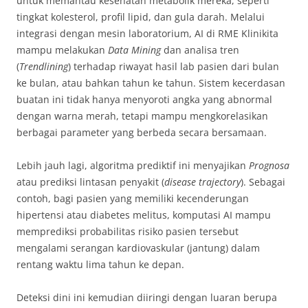
untuk memantau kesehatan metabolik mereka, seperti
tingkat kolesterol, profil lipid, dan gula darah. Melalui
integrasi dengan mesin laboratorium, AI di RME Klinikita
mampu melakukan
Data Mining
dan analisa tren
(
Trendlining
) terhadap riwayat hasil lab pasien dari bulan
ke bulan, atau bahkan tahun ke tahun. Sistem kecerdasan
buatan ini tidak hanya menyoroti angka yang abnormal
dengan warna merah, tetapi mampu mengkorelasikan
berbagai parameter yang berbeda secara bersamaan.
Lebih jauh lagi, algoritma prediktif ini menyajikan
Prognosa
atau prediksi lintasan penyakit (
disease trajectory
). Sebagai
contoh, bagi pasien yang memiliki kecenderungan
hipertensi atau diabetes melitus, komputasi AI mampu
memprediksi probabilitas risiko pasien tersebut
mengalami serangan kardiovaskular (jantung) dalam
rentang waktu lima tahun ke depan.
Deteksi dini ini kemudian diiringi dengan luaran berupa