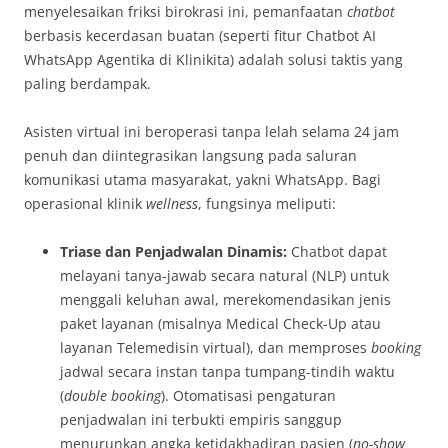
menyelesaikan friksi birokrasi ini, pemanfaatan
chatbot
berbasis kecerdasan buatan (seperti fitur Chatbot AI
WhatsApp Agentika di Klinikita) adalah solusi taktis yang
paling berdampak.
Asisten virtual ini beroperasi tanpa lelah selama 24 jam
penuh dan diintegrasikan langsung pada saluran
komunikasi utama masyarakat, yakni WhatsApp. Bagi
operasional klinik
wellness
, fungsinya meliputi:
Triase dan Penjadwalan Dinamis:
Chatbot dapat
melayani tanya-jawab secara natural (NLP) untuk
menggali keluhan awal, merekomendasikan jenis
paket layanan (misalnya Medical Check-Up atau
layanan Telemedisin virtual), dan memproses
booking
jadwal secara instan tanpa tumpang-tindih waktu
(
double booking
). Otomatisasi pengaturan
penjadwalan ini terbukti empiris sanggup
menurunkan angka ketidakhadiran pasien (
no-show