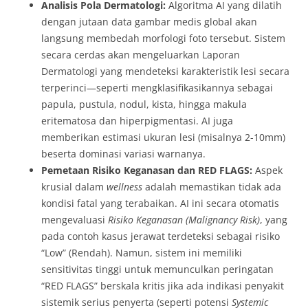
Analisis Pola Dermatologi:
Algoritma AI yang dilatih
dengan jutaan data gambar medis global akan
langsung membedah morfologi foto tersebut. Sistem
secara cerdas akan mengeluarkan Laporan
Dermatologi yang mendeteksi karakteristik lesi secara
terperinci—seperti mengklasifikasikannya sebagai
papula, pustula, nodul, kista, hingga makula
eritematosa dan hiperpigmentasi. AI juga
memberikan estimasi ukuran lesi (misalnya 2-10mm)
beserta dominasi variasi warnanya.
Pemetaan Risiko Keganasan dan RED FLAGS:
Aspek
krusial dalam
wellness
adalah memastikan tidak ada
kondisi fatal yang terabaikan. AI ini secara otomatis
mengevaluasi
Risiko Keganasan (Malignancy Risk)
, yang
pada contoh kasus jerawat terdeteksi sebagai risiko
“Low” (Rendah). Namun, sistem ini memiliki
sensitivitas tinggi untuk memunculkan peringatan
“RED FLAGS” berskala kritis jika ada indikasi penyakit
sistemik serius penyerta (seperti potensi
Systemic