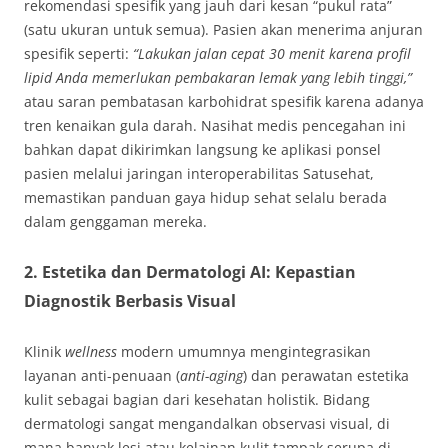
rekomendasi spesifik yang jauh dari kesan “pukul rata”
(satu ukuran untuk semua). Pasien akan menerima anjuran
spesifik seperti:
“Lakukan jalan cepat 30 menit karena profil
lipid Anda memerlukan pembakaran lemak yang lebih tinggi,”
atau saran pembatasan karbohidrat spesifik karena adanya
tren kenaikan gula darah. Nasihat medis pencegahan ini
bahkan dapat dikirimkan langsung ke aplikasi ponsel
pasien melalui jaringan interoperabilitas Satusehat,
memastikan panduan gaya hidup sehat selalu berada
dalam genggaman mereka.
2. Estetika dan Dermatologi AI: Kepastian
Diagnostik Berbasis Visual
Klinik
wellness
modern umumnya mengintegrasikan
layanan anti-penuaan (
anti-aging
) dan perawatan estetika
kulit sebagai bagian dari kesehatan holistik. Bidang
dermatologi sangat mengandalkan observasi visual, di
mana banyak lesi atau kelainan kulit tampak serupa di