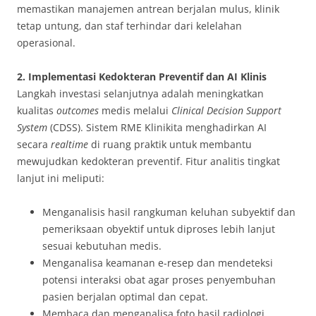
memastikan manajemen antrean berjalan mulus, klinik
tetap untung, dan staf terhindar dari kelelahan
operasional
.
2. Implementasi Kedokteran Preventif dan AI Klinis
Langkah investasi selanjutnya adalah meningkatkan
kualitas
outcomes
medis melalui
Clinical Decision Support
System
(CDSS)
. Sistem RME Klinikita menghadirkan AI
secara
realtime
di ruang praktik untuk membantu
mewujudkan kedokteran preventif
. Fitur analitis tingkat
lanjut ini meliputi:
Menganalisis hasil rangkuman keluhan subyektif dan
pemeriksaan obyektif untuk diproses lebih lanjut
sesuai kebutuhan medis.
Menganalisa keamanan e-resep dan mendeteksi
potensi interaksi obat agar proses penyembuhan
pasien berjalan optimal dan cepat.
Membaca dan menganalisa foto hasil radiologi,