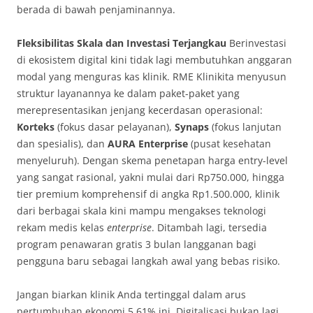
berada di bawah penjaminannya
.
Fleksibilitas Skala dan Investasi Terjangkau
Berinvestasi
di ekosistem digital kini tidak lagi membutuhkan anggaran
modal yang menguras kas klinik. RME Klinikita menyusun
struktur layanannya ke dalam paket-paket yang
merepresentasikan jenjang kecerdasan operasional:
Korteks
(fokus dasar pelayanan),
Synaps
(fokus lanjutan
dan spesialis), dan
AURA Enterprise
(pusat kesehatan
menyeluruh)
. Dengan skema penetapan harga entry-level
yang sangat rasional, yakni mulai dari Rp750.000, hingga
tier premium komprehensif di angka Rp1.500.000, klinik
dari berbagai skala kini mampu mengakses teknologi
rekam medis kelas
enterprise
. Ditambah lagi, tersedia
program penawaran gratis 3 bulan langganan bagi
pengguna baru sebagai langkah awal yang bebas risiko
.
Jangan biarkan klinik Anda tertinggal dalam arus
pertumbuhan ekonomi 5,61% ini. Digitalisasi bukan lagi