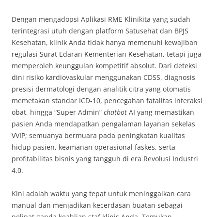
Dengan mengadopsi Aplikasi RME Klinikita yang sudah
terintegrasi utuh dengan platform Satusehat dan BPJS
Kesehatan, klinik Anda tidak hanya memenuhi kewajiban
regulasi Surat Edaran Kementerian Kesehatan, tetapi juga
memperoleh keunggulan kompetitif absolut. Dari deteksi
dini risiko kardiovaskular menggunakan CDSS, diagnosis
presisi dermatologi dengan analitik citra yang otomatis
memetakan standar ICD-10, pencegahan fatalitas interaksi
obat, hingga “Super Admin”
chatbot
AI yang memastikan
pasien Anda mendapatkan pengalaman layanan sekelas
VVIP; semuanya bermuara pada peningkatan kualitas
hidup pasien, keamanan operasional faskes, serta
profitabilitas bisnis yang tangguh di era Revolusi Industri
4.0.
Kini adalah waktu yang tepat untuk meninggalkan cara
manual dan menjadikan kecerdasan buatan sebagai
pelipat ganda keahlian staf klinis Anda. Temukan