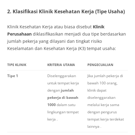
2. Klasifikasi Klinik Kesehatan Kerja (Tipe Usaha)
Klinik Kesehatan Kerja atau biasa disebut
Klinik
Perusahaan
diklasifikasikan menjadi dua tipe berdasarkan
jumlah pekerja yang dilayani dan tingkat risiko
Keselamatan dan Kesehatan Kerja (K3) tempat usaha:
TIPE KLINIK
KRITERIA UTAMA
PENGECUALIAN
Tipe 1
Diselenggarakan
Jika jumlah pekerja di
untuk tempat kerja
bawah 100 orang,
dengan
jumlah
klinik dapat
pekerja di bawah
diselenggarakan
1000
dalam satu
melalui kerja sama
lingkungan tempat
dengan pengurus
kerja .
tempat kerja terdekat
lainnya .