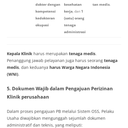
dokter dengan
kesehatan
tan medis
.
kompetensi
kerja
, dan
1
kedokteran
(satu) orang
okupasi
tenaga
administrasi
Kepala Klinik
harus merupakan
tenaga medis
.
Penanggung jawab pelayanan juga harus seorang
tenaga
medis
, dan keduanya
harus Warga Negara Indonesia
(WNI)
.
5. Dokumen Wajib dalam Pengajuan Perizinan
Klinik perusahaan
Dalam proses pengajuan PB melalui Sistem OSS, Pelaku
Usaha diwajibkan mengunggah sejumlah dokumen
administratif dan teknis, yang meliputi: