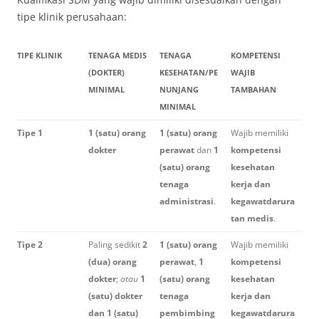
tipe klinik perusahaan:
TIPE KLINIK
TENAGA MEDIS
TENAGA
KOMPETENSI
(DOKTER)
KESEHATAN/PE
WAJIB
MINIMAL
NUNJANG
TAMBAHAN
MINIMAL
Tipe 1
1 (satu) orang
1 (satu) orang
Wajib memiliki
dokter
perawat
dan
1
kompetensi
(satu) orang
kesehatan
tenaga
kerja dan
administrasi
.
kegawatdarura
tan medis
.
Tipe 2
Paling sedikit
2
1 (satu) orang
Wajib memiliki
(dua) orang
perawat
,
1
kompetensi
dokter
;
atau
1
(satu) orang
kesehatan
(satu) dokter
tenaga
kerja dan
dan 1 (satu)
pembimbing
kegawatdarura